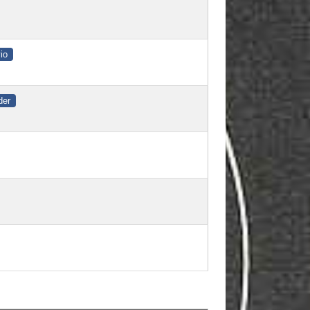
vio
der