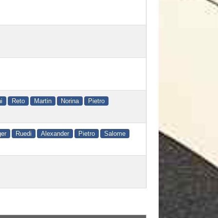
i
Reto
Martin
Norina
Pietro
er
Ruedi
Alexander
Pietro
Salome