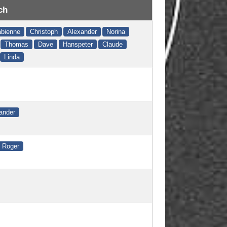
ch
abienne
Christoph
Alexander
Norina
Thomas
Dave
Hanspeter
Claude
Linda
ander
Roger