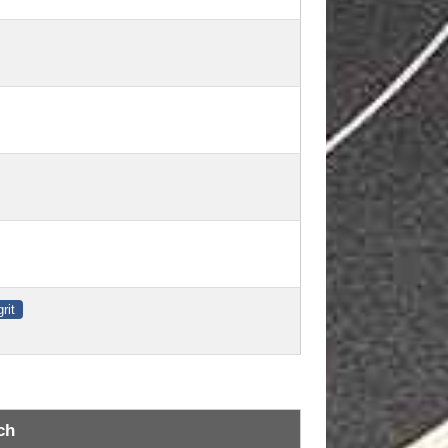
rit
ch